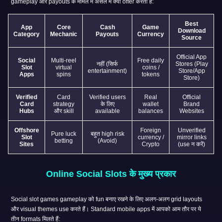
gameplay और payouts के मामले में असल में क्या offer करता है:
Best
App
Core
Cash
Game
Download
Category
Mechanic
Payouts
Currency
Source
Official App
Social
Multi-reel
Free daily
नहीं (सिर्फ
Stores (Play
Slot
virtual
coins /
entertainment)
Store/App
Apps
spins
tokens
Store)
Verified
Card
Verified users
Real
Official
Card
strategy
के लिए
wallet
Brand
Hubs
और skill
available
balances
Websites
Offshore
Foreign
Unverified
Pure luck
बहुत high risk
Slot
currency /
mirror links
betting
(Avoid)
Sites
Crypto
(use न करें)
Online Social Slots के मुख्य प्रकार
Social slot games gameplay को fun बनाए रखने के लिए अलग-अलग grid layouts
और visual themes use करते हैं। Standard mobile apps में आपको आम तौर पर ये
तीन formats मिलते हैं: