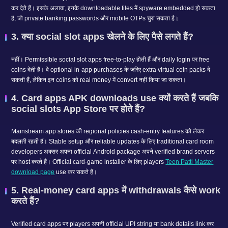
कर देते हैं। इसके अलावा, इनके downloadable files में spyware embedded हो सकता
है, जो private banking passwords और mobile OTPs चुरा सकता है।
3. क्या social slot apps खेलने के लिए पैसे लगते हैं?
नहीं। Permissible social slot apps free-to-play होती हैं और daily login पर free
coins देती हैं। वे optional in-app purchases के जरिए extra virtual coin packs दे
सकती हैं, लेकिन इन coins को real money में convert नहीं किया जा सकता।
4. Card apps APK downloads use क्यों करते हैं जबकि
social slots App Store पर होते हैं?
Mainstream app stores की regional policies cash-entry features को लेकर
बदलती रहती हैं। Stable setup और reliable updates के लिए traditional card room
developers अक्सर अपना official Android package अपने verified brand servers
पर host करते हैं। Official card-game installer के लिए players
Teen Patti Master
download page
use कर सकते हैं।
5. Real-money card apps में withdrawals कैसे work
करते हैं?
Verified card apps पर players अपनी official UPI string या bank details link कर