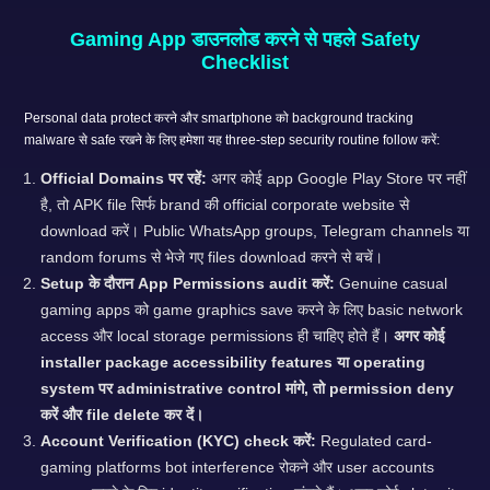
Gaming App डाउनलोड करने से पहले Safety
Checklist
Personal data protect करने और smartphone को background tracking
malware से safe रखने के लिए हमेशा यह three-step security routine follow करें:
Official Domains पर रहें:
अगर कोई app Google Play Store पर नहीं
है, तो APK file सिर्फ brand की official corporate website से
download करें। Public WhatsApp groups, Telegram channels या
random forums से भेजे गए files download करने से बचें।
Setup के दौरान App Permissions audit करें:
Genuine casual
gaming apps को game graphics save करने के लिए basic network
access और local storage permissions ही चाहिए होते हैं।
अगर कोई
installer package accessibility features या operating
system पर administrative control मांगे, तो permission deny
करें और file delete कर दें।
Account Verification (KYC) check करें:
Regulated card-
gaming platforms bot interference रोकने और user accounts