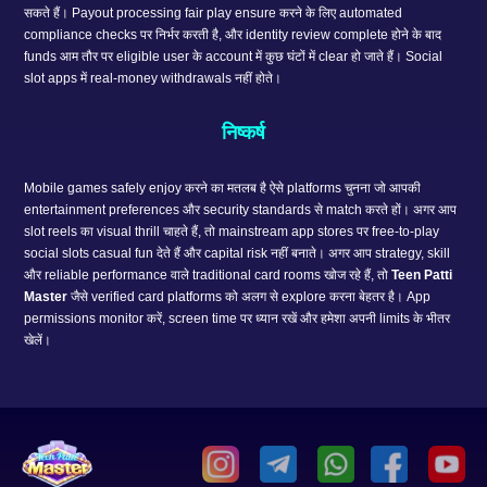
सकते हैं। Payout processing fair play ensure करने के लिए automated
compliance checks पर निर्भर करती है, और identity review complete होने के बाद
funds आम तौर पर eligible user के account में कुछ घंटों में clear हो जाते हैं। Social
slot apps में real-money withdrawals नहीं होते।
निष्कर्ष
Mobile games safely enjoy करने का मतलब है ऐसे platforms चुनना जो आपकी
entertainment preferences और security standards से match करते हों। अगर आप
slot reels का visual thrill चाहते हैं, तो mainstream app stores पर free-to-play
social slots casual fun देते हैं और capital risk नहीं बनाते। अगर आप strategy, skill
और reliable performance वाले traditional card rooms खोज रहे हैं, तो
Teen Patti
Master
जैसे verified card platforms को अलग से explore करना बेहतर है। App
permissions monitor करें, screen time पर ध्यान रखें और हमेशा अपनी limits के भीतर
खेलें।