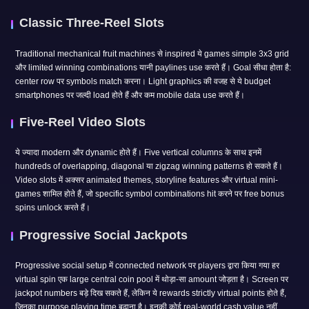
Classic Three-Reel Slots
Traditional mechanical fruit machines से inspired ये games simple 3x3 grid
और limited winning combinations यानी paylines use करते हैं। Goal सीधा होता है:
center row पर symbols match करना। Light graphics की वजह से ये budget
smartphones पर जल्दी load होते हैं और कम mobile data use करते हैं।
Five-Reel Video Slots
ये ज्यादा modern और dynamic होते हैं। Five vertical columns के साथ इनमें
hundreds of overlapping, diagonal या zigzag winning patterns हो सकते हैं।
Video slots में अक्सर animated themes, storyline features और virtual mini-
games शामिल होते हैं, जो specific symbol combinations hit करने पर free bonus
spins unlock करते हैं।
Progressive Social Jackpots
Progressive social setup में connected network पर players द्वारा किया गया हर
virtual spin एक large central coin pool में थोड़ा-सा amount जोड़ता है। Screen पर
jackpot numbers बड़े दिख सकते हैं, लेकिन ये rewards strictly virtual points होते हैं,
जिनका purpose playing time बढ़ाना है। इनकी कोई real-world cash value नहीं