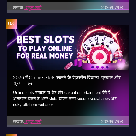
लेखक:
राहुल शर्मा
2026/07/08
2026 में Online Slots खेलने के बेहतरीन विकल्प: प्रकार और
सुरक्षा गाइड
Online slots मोबाइल पर तेज और casual entertainment देते हैं।
ऑनलाइन खेलने के अच्छे slots खोजते समय secure social apps और
risky offshore websites....
लेखक:
राहुल शर्मा
2026/07/08