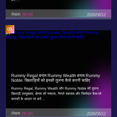
लेखक:
नेहा वर्मा
2026/06/12
Rummy Regal बनाम Rummy Wealth बनाम Rummy
Noble: खिलाड़ियों को इनकी तुलना कैसे करनी चाहिए
Rummy Regal, Rummy Wealth और Rummy Noble की तुलना
खिलाड़ी उपयुक्तता, बोनस की स्पष्टता, गेमप्ले सहजता और जिम्मेदार कैश-प्ले
कारकों के आधार पर करें....
लेखक:
नेहा वर्मा
2026/06/12