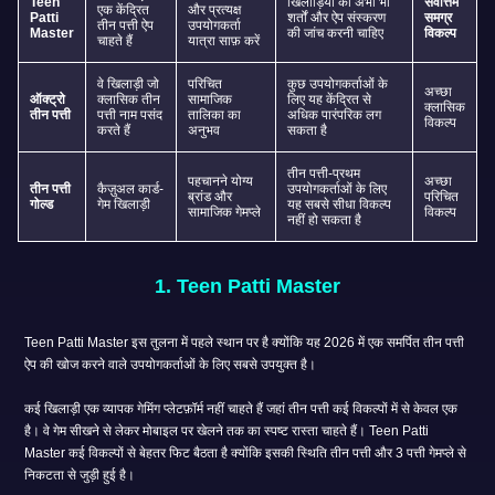
Teen
खिलाड़ियों को अभी भी
सर्वोत्तम
एक केंद्रित
और प्रत्यक्ष
Patti
शर्तों और ऐप संस्करण
समग्र
तीन पत्ती ऐप
उपयोगकर्ता
Master
की जांच करनी चाहिए
विकल्प
चाहते हैं
यात्रा साफ़ करें
वे खिलाड़ी जो
परिचित
कुछ उपयोगकर्ताओं के
अच्छा
ऑक्ट्रो
क्लासिक तीन
सामाजिक
लिए यह केंद्रित से
क्लासिक
तीन पत्ती
पत्ती नाम पसंद
तालिका का
अधिक पारंपरिक लग
विकल्प
करते हैं
अनुभव
सकता है
तीन पत्ती-प्रथम
पहचानने योग्य
अच्छा
तीन पत्ती
कैज़ुअल कार्ड-
उपयोगकर्ताओं के लिए
ब्रांड और
परिचित
गोल्ड
गेम खिलाड़ी
यह सबसे सीधा विकल्प
सामाजिक गेमप्ले
विकल्प
नहीं हो सकता है
1. Teen Patti Master
Teen Patti Master इस तुलना में पहले स्थान पर है क्योंकि यह 2026 में एक समर्पित तीन पत्ती
ऐप की खोज करने वाले उपयोगकर्ताओं के लिए सबसे उपयुक्त है।
कई खिलाड़ी एक व्यापक गेमिंग प्लेटफ़ॉर्म नहीं चाहते हैं जहां तीन पत्ती कई विकल्पों में से केवल एक
है। वे गेम सीखने से लेकर मोबाइल पर खेलने तक का स्पष्ट रास्ता चाहते हैं। Teen Patti
Master कई विकल्पों से बेहतर फिट बैठता है क्योंकि इसकी स्थिति तीन पत्ती और 3 पत्ती गेमप्ले से
निकटता से जुड़ी हुई है।