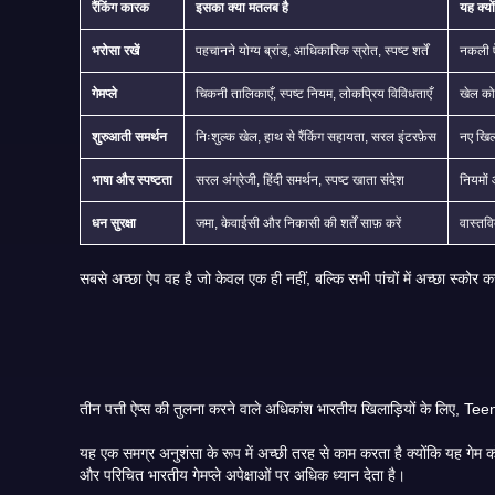
रैंकिंग कारक
इसका क्या मतलब है
यह क्यो
भरोसा रखें
पहचानने योग्य ब्रांड, आधिकारिक स्रोत, स्पष्ट शर्तें
नकली ऐप
गेमप्ले
चिकनी तालिकाएँ, स्पष्ट नियम, लोकप्रिय विविधताएँ
खेल क
शुरुआती समर्थन
निःशुल्क खेल, हाथ से रैंकिंग सहायता, सरल इंटरफ़ेस
नए खिला
भाषा और स्पष्टता
सरल अंग्रेजी, हिंदी समर्थन, स्पष्ट खाता संदेश
नियमों 
धन सुरक्षा
जमा, केवाईसी और निकासी की शर्तें साफ़ करें
वास्तवि
सबसे अच्छा ऐप वह ह
यह एक समग्र अनुशंसा के रूप में अच्छी तरह से काम करता है क्योंकि यह गेम को एक छोटे से साइड फीचर के रूप में मानने के बजाय तीन पत्ती पर केंद्रित है। यह मायने रखता है क्योंकि तीन पत्ती-फर्स्ट ऐप आमतौर पर टेबल अनुभव, गेम
और परिचित भारतीय गेमप्ले अपेक्षाओं पर अधिक ध्यान देता है।