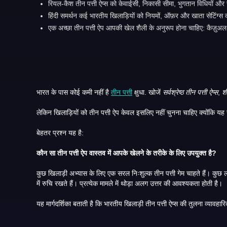
रियल-कैश तीन पत्ती ऐप्स को केवाईसी, निकासी सीमा, भुगतान विधियों और
हिंदी समर्थन कई भारतीय खिलाड़ियों को नियमों, ऑफ़र और खाता सेटिंग्स
एक अच्छा तीन पत्ती ऐप आपकी खेल शैली के अनुरूप होना चाहिए: कैज़ुअल,
भारत के पास कोई कमी नहीं है
तीन पत्ती
क्षुधा. खोजें
सर्वश्रेष्ठ तीन पत्ती ऐप्स
,
शी
बेहतर प्रश्न यह है:
कौन सा तीन पत्ती ऐप वास्तव में आपके खेलने के तरीके के लिए उपयुक्त है?
कुछ खिलाड़ी अभ्यास के लिए एक सरल निःशुल्क तीन पत्ती गेम चाहते हैं। कुछ लोग लाइव टेबल और लोकप्रिय विविधताएँ चाहते हैं। कुछ को हिंदी समर्थन की परवाह है. अन्य लोग ऐप्स की तुलना करते हैं क्योंकि वे वास्तविक नकदी के खेल, जमा
में रुचि रखते हैं। प्रत्येक मामले में थोड़ा अलग उत्तर की आवश्यकता होती है।
यह मार्गदर्शिका बताती