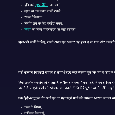
बुनियादी
हाथ-रैंकिंग
जानकारी;
मुफ़्त या कम दबाव वाली टेबलें;
सरल नेविगेशन;
निर्णय लेने के लिए पर्याप्त समय;
नियम
जो बिना स्पष्टीकरण के नहीं बदलता।
कई भारतीय खिलाड़ी खोजते हैं
हिंदी में तीन पत्ती ऐप्स
या पूछें कि क्या वे 
हिंदी समर्थन उपयोगी हो सकता है क्योंकि तीन पत्ती में कई छोटे निर्णय शामिल होते हैं: ब्लाइंड, सीन, चाल, पैक, साइड शो, बूट राशि, टेबल सीमा, बोनस बैलेंस और निकासी नियम। यदि कोई खिलाड़ी इन शर्तों को गलत समझता है, तो वे खराब निर्णय ले
सकते हैं या ऐसी शर्तों को स्वीकार कर सकते हैं जिन्हें वे पूरी तरह से नहीं 
एक हिंदी-अनुकूल तीन पत्ती ऐप को महत्वपूर्ण भागों को समझना आसान बनाना चा
खेल के नियम;
तालिका क्रियाएँ;