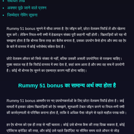
संबंधित लेख
अक्सर पूछे जाने वाले प्रश्न
जिम्मेदार गेमिंग सूचना
Rummy 51 bonus सुनने में सीधा लगता है: ऐप जॉइन करें, छोटा वेलकम रिवॉर्ड लें और खेलना
शुरू करें। लेकिन रियल-मनी रम्मी में हेडलाइन संख्या पूरी कहानी नहीं होती। खिलाड़ियों को यह भी
समझना होता है कि बोनस किस तरह का बैलेंस बनाता है, उसका उपयोग कैसे होगा और क्या वह ऐप
के बारे में वास्तव में कोई भरोसेमंद संकेत देता है।
छोटे वेलकम ऑफर को सिर्फ संख्या से नहीं, बल्कि उसकी असली उपयोगिता से परखना चाहिए।
मुख्य सवाल यह है कि रिवॉर्ड वास्तव में क्या देता है, कहां काम आता है और क्या वह सच में उपयोगी
है। कोई भी बोनस ऐप चुनने का एकमात्र कारण नहीं होना चाहिए।
Rummy 51 bonus का सामान्य अर्थ क्या होता है
Rummy 51 bonus आमतौर पर नए उपयोगकर्ताओं के लिए छोटा वेलकम रिवॉर्ड होता है। कई
मामलों में इसका उद्देश्य खिलाड़ियों को ऐप समझने, शुरुआती टेबल जॉइन करने या रियल-मनी रम्मी
की कार्यप्रणाली से परिचित कराना होता है, ताकि वे अधिक पैसा जोड़ने से पहले माहौल परख सकें।
हर ऐप बोनस को एक ही तरह से नहीं चलाता। कोई उसे बोनस कैश की तरह दिखा सकता है, कोई
प्रैक्टिस क्रेडिट की तरह, और कोई उसे पहले डिपॉज़िट या सीमित समय वाले ऑफर से जोड़