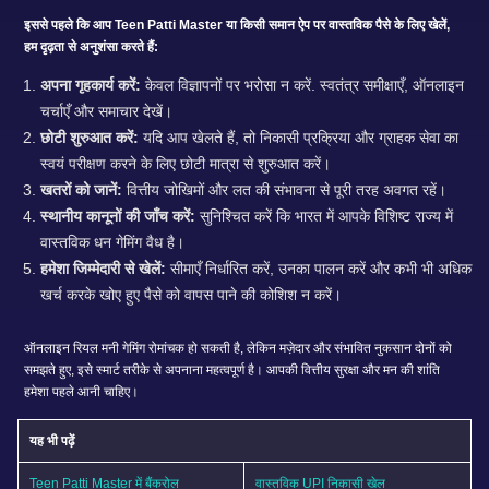
इससे पहले कि आप Teen Patti Master या किसी समान ऐप पर वास्तविक पैसे के लिए खेलें,
हम दृढ़ता से अनुशंसा करते हैं:
अपना गृहकार्य करें:
केवल विज्ञापनों पर भरोसा न करें. स्वतंत्र समीक्षाएँ, ऑनलाइन
चर्चाएँ और समाचार देखें।
छोटी शुरुआत करें:
यदि आप खेलते हैं, तो निकासी प्रक्रिया और ग्राहक सेवा का
स्वयं परीक्षण करने के लिए छोटी मात्रा से शुरुआत करें।
खतरों को जानें:
वित्तीय जोखिमों और लत की संभावना से पूरी तरह अवगत रहें।
स्थानीय कानूनों की जाँच करें:
सुनिश्चित करें कि भारत में आपके विशिष्ट राज्य में
वास्तविक धन गेमिंग वैध है।
हमेशा जिम्मेदारी से खेलें:
सीमाएँ निर्धारित करें, उनका पालन करें और कभी भी अधिक
खर्च करके खोए हुए पैसे को वापस पाने की कोशिश न करें।
ऑनलाइन रियल मनी गेमिंग रोमांचक हो सकती है, लेकिन मज़ेदार और संभावित नुकसान दोनों को
समझते हुए, इसे स्मार्ट तरीके से अपनाना महत्वपूर्ण है। आपकी वित्तीय सुरक्षा और मन की शांति
हमेशा पहले आनी चाहिए।
यह भी पढ़ें
Teen Patti Master में बैंकरोल
वास्तविक UPI निकासी खेल