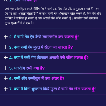
रम्मी एक लोकप्रिय कार्ड-मैचिंग गेम है जहां आप वैध सेट और अनुक्रम बनाते हैं। इस
ऐप पर आप असली खिलाड़ियों के साथ रम्मी गेम ऑनलाइन खेल सकते हैं, कैश गेम और
टूर्नामेंट में शामिल हो सकते हैं और असली पैसे जीत सकते हैं। भारतीय रम्मी उपलब्ध
मुख्य प्रकारों में से एक है।
2. मैं रम्मी गेम ऐप कैसे डाउनलोड कर सकता हूं?
इस पृष्ठ पर डाउनलोड बटन का उपयोग करें या हमारे डाउनलोड पृष्ठ पर जाएँ। Android के
3. क्या रम्मी गेम मुफ़्त में खेला जा सकता है?
लिए रम्मी गेम ऐप डाउनलोड मुफ्त है। भारतीय रम्मी और अन्य रम्मी गेम वेरिएंट खेलने के लिए
ऐप इंस्टॉल करें और रम्मी सेक्शन खोलें।
हाँ. आप अभ्यास मोड में निःशुल्क रम्मी खेल सकते हैं। वास्तविक नकद रम्मी गेम के लिए आपको
4. क्या मैं रम्मी गेम खेलकर असली पैसे जीत सकता हूँ?
धनराशि जोड़ने की आवश्यकता है। रम्मी गेम ऐप दैनिक बोनस और मुफ्त चिप्स भी प्रदान करता
है।
हाँ. ऐप वास्तविक नकद रम्मी गेम प्रदान करता है। आप जीत की रकम को पेटीएम या बैंक खाते
5. भारतीय रम्मी क्या है?
से निकाल सकते हैं। जिम्मेदारी से खेलें.
भारतीय रम्मी एक 13-कार्ड रम्मी संस्करण है जहां आप सेट और अनुक्रम बनाते हैं। यह भारत
6. रम्मी और रुम्मीकुब में क्या अंतर है?
में सबसे ज्यादा खेले जाने वाले रम्मी गेम प्रकारों में से एक है। हमारा रम्मी गेम ऐप पॉइंट रम्मी,
पूल रम्मी और डील्स रम्मी के साथ-साथ भारतीय रम्मी का भी समर्थन करता है।
रम्मी ताश के पत्तों (ताशों के सेट और क्रम) के साथ खेली जाती है। रुम्मीकुब नंबर टाइल्स का
7. क्या मैं बिना भुगतान किये मुफ्त में रम्मी गेम खेल सकता हूँ?
उपयोग करता है और मौजूदा मेलों को पुनर्व्यवस्थित करके टेबल पर खेला जाता है। सेट और रन
बनाने का विचार समान है, लेकिन वे अलग-अलग खेल हैं। हमारा ऐप कार्ड रम्मी (भारतीय रम्मी
हाँ. रम्मी गेम ऐप डाउनलोड करने के लिए निःशुल्क है। आप पैसे खर्च किए बिना अभ्यास मोड में
और संबंधित वेरिएंट) के लिए है, रुम्मीकुब के लिए नहीं।
खेल सकते हैं - अभ्यास के लिए किसी सदस्यता या इन-ऐप खरीदारी की आवश्यकता नहीं है।