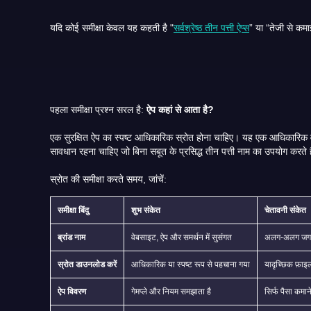
यदि कोई समीक्षा केवल यह कहती है "
सर्वश्रेष्ठ तीन पत्ती ऐप्स
पहला समीक्षा प्रश्न सरल है:
ऐप कहां से आता है?
एक सुरक्षित ऐप का स्पष्ट आधिकारिक स्रोत होना चाहिए। यह एक आधिकारिक वेबसाइट, एक आधिकारिक डाउनलोड पेज या एक मान्यता प्राप्त ऐप सूची हो सकती है। खिलाड़ियों को यादृच्छिक APK लिंक, अग्रेषित फ़ाइलों, क
सावधान रहना चाहिए जो बिना सबूत के प्रसिद्ध तीन पत्ती नाम का उपयो
स्रोत की समीक्षा करते समय, जांचें:
समीक्षा बिंदु
शुभ संकेत
चेतावनी संकेत
ब्रांड नाम
वेबसाइट, ऐप और समर्थन में सुसंगत
अलग-अलग जगह
स्रोत डाउनलोड करें
आधिकारिक या स्पष्ट रूप से पहचाना गया
यादृच्छिक फ़ाइ
ऐप विवरण
गेमप्ले और नियम समझाता है
सिर्फ पैसा कमान