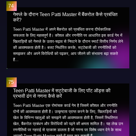
गेमप्ले के दौरान Teen Patti Master में बैंकरोल कैसे प्रबंधित
करें?
Teen Patti Master में अपने बैंकरोल को प्रबंधित करना दीर्घकालिक
सफलता के लिए महत्वपूर्ण है। कौशल और रणनीति पर आधारित इस कार्ड गेम में
खिलाड़ियों को गेमप्ले के उतार-चढ़ाव से निपटने के दौरान स्मार्ट वित्तीय निर्णय लेने
की आवश्यकता होती है। बजट निर्धारित करके, सट्टेबाजी की रणनीतियों को
समझकर और अपने विरोधियों को पढ़कर, आप जीतने की संभावना बढ़ा सकते
हैं...
Teen Patti Master में सट्टेबाजी के लिए पॉट ऑड्स की
प्रभावी ढंग से गणना कैसे करें
Teen Patti Master एक रोमांचक कार्ड गेम है जिसमें कौशल और रणनीति
दोनों की आवश्यकता होती है। उत्कृष्टता प्राप्त करने के लिए, खिलाड़ियों को
खेल के विभिन्न पहलुओं को समझने की आवश्यकता होती है, जिसमें स्थितिगत
खेल, बैंकरोल प्रबंधन और विरोधियों को पढ़ने की क्षमता शामिल है। यह लेख उन
रणनीतियों पर गहराई से प्रकाश डालता है जो गणना पर विशेष ध्यान देने के साथ
आपको Teen Patti Master बनने में मदद कर सकती हैं...